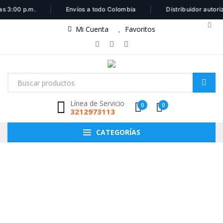
|
|
s 3:00 p.m.
Envíos a todo Colombia
Distribuidor autori
Mi Cuenta
Favoritos
Línea de Servicio
0
0
3212973113
CATEGORÍAS