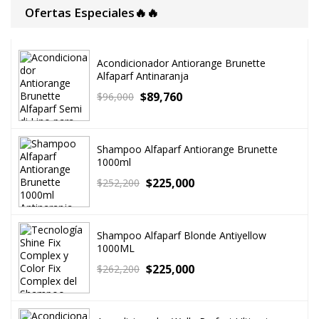
Ofertas Especiales🔥🔥
Acondicionador Antiorange Brunette
Alfaparf Antinaranja
$
89,760
$
96,000
Shampoo Alfaparf Antiorange Brunette
1000ml
$
225,000
$
252,200
Shampoo Alfaparf Blonde Antiyellow
1000ML
$
225,000
$
262,200