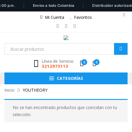
|
|
00 p.m.
Envíos a todo Colombia
Distribuidor autorizado
Mi Cuenta
Favoritos
Línea de Servicio
0
0
3212973113
CATEGORÍAS
Inicio
YOUTHEORY
No se han encontrado productos que coincidan con tu
selección.