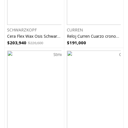
SCHWARZKOPF
CURREN
Cera Flex Wax Osis Schwarzkopf x2
Reloj Curren Cuarzo cronografo Acero Inoxidable 8402
$
203,940
$
191,000
$
226,600