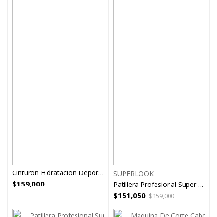
Cinturon Hidratacion Deportes Running
SUPERLOOK
$
159,000
Patillera Profesional Super Look barberia peluqueria 146
$
151,050
$
159,000