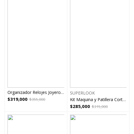
Organizador Relojes Joyero Importado De Lujo personalizable
SUPERLOOK
$
319,000
$
355,000
Kit Maquina y Patillera Corte Cabello Super Look
$
285,000
$
315,000