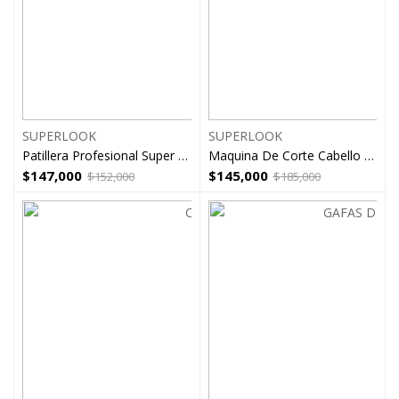
SUPERLOOK
SUPERLOOK
Patillera Profesional Super Look Slp 812 Peluqueria
Maquina De Corte Cabello Super Look SLP17
$
147,000
$
145,000
$
152,000
$
185,000