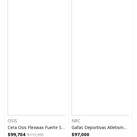
OSIS
NRC
Cera Osis Flexwax Fuerte Schwarzkopf
Gafas Deportivas Atletismo Ciclismo NRC Azul
$
99,704
$
97,000
$
113,300