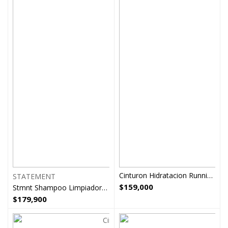
Cinturon Hidratacion Running Atletismo negro verde
STATEMENT
$
159,000
Stmnt Shampoo Limpiador Todo En Uno 750
$
179,900