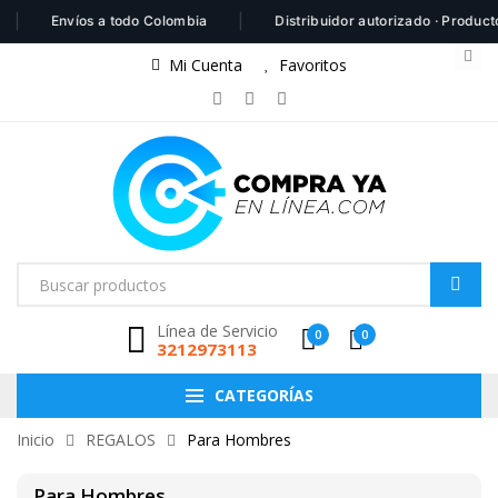
|
Envíos a todo Colombia
Distribuidor autorizado · Productos 100
Mi Cuenta
Favoritos
Línea de Servicio
0
0
3212973113
CATEGORÍAS
Inicio
REGALOS
Para Hombres
Para Hombres