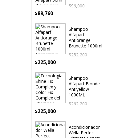
$
96,000
$
89,760
Shampoo
Alfaparf
Antiorange
Brunette 1000ml
$
252,200
$
225,000
Shampoo
Alfaparf Blonde
Antiyellow
1000ML
$
262,200
$
225,000
Acondicionador
Wella Perfect