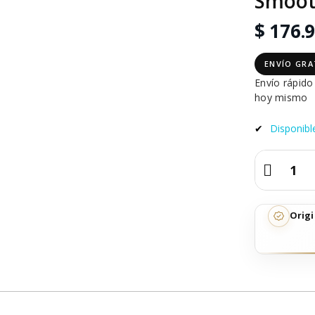
Smoot
$ 176.
ENVÍO GRA
Envío rápid
hoy mismo
✔
Disponibl
Acon
Origi