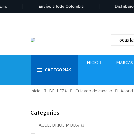
|
|
Envíos a todo Colombia
Distribuidor aut
INICIO
MARCAS
CATEGORIAS
Inicio
BELLEZA
Cuidado de cabello
Acondi
Categories
ACCESORIOS MODA
(2)