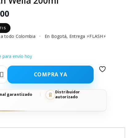
h Wella 200ml
900
TIS
o a todo Colombia
•
En Bogotá, Entrega ⚡FLASH⚡
e para envío hoy
COMPRA YA
dicionador Ultimate Smooth Wella 200ml cantidad
Distribuidor
nal garantizado
autorizado