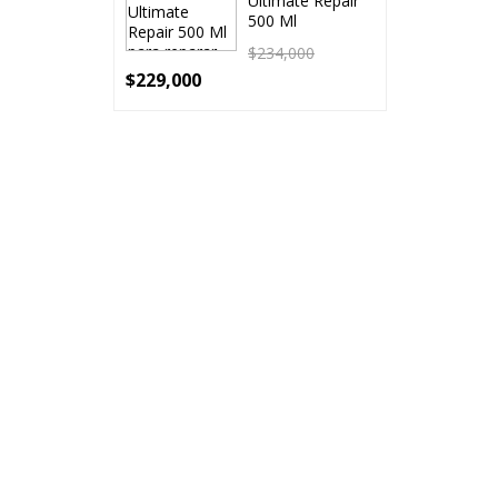
Ultimate Repair
500 Ml
$
234,000
$
229,000