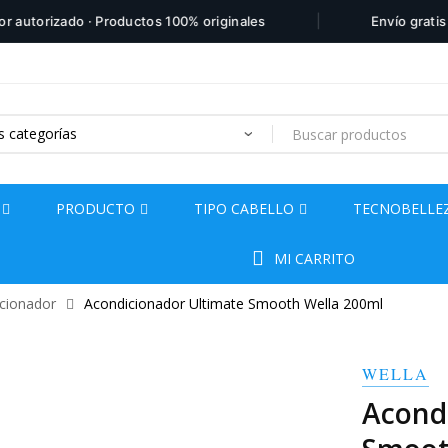
|
orizado · Productos 100% originales
Envío gratis por 
Products
search
PRODUCTO
TIPO CABELLO
TECNOBELLE
MI CARRITO
cionador
Acondicionador Ultimate Smooth Wella 200ml
WELLA
Acond