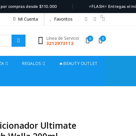
|
compras desde $110.000
⚡FLASH⚡ Entregas el mismo día
Mi Cuenta
Favoritos
Línea de Servicio
0
0
3212973113
ZA
REGALOS
🔥BEAUTY OUTLET
icionador Ultimate