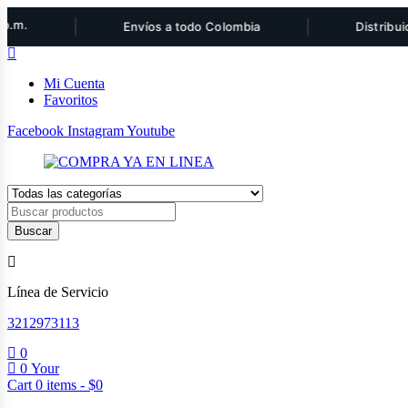
|
|
Envíos a todo Colombia
Distribuidor aut
Mi Cuenta
Favoritos
Facebook
Instagram
Youtube
Products
search
Buscar
Línea de Servicio
3212973113
0
0
Your
Cart
0
items -
$
0