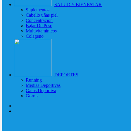
SALUD Y BIENESTAR
Suplementos
Cabello uñas piel
Concentracion
Bajar De Peso
Multivitaminicos
Colageno
DEPORTES
Running
Medias Deportivas
Gafas Deportiva
Gorras