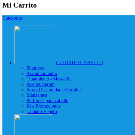
Mi Carrito
Categorias
CUIDADO CABELLO
Shampoo
Acondicionador
Tratamiento - Mascarilla
Aceites-Serum
Spray Desenredante Portable
Matizantes
Perfumes para cabello
Kits Promociones
Tamaño Viajero