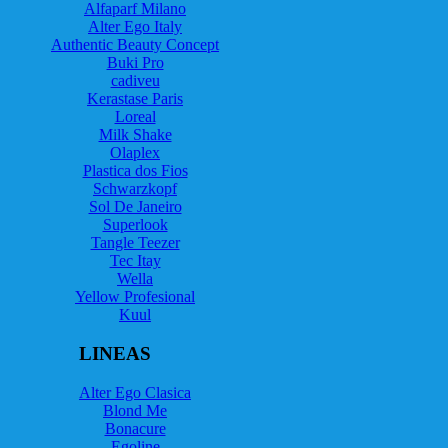
Alfaparf Milano
Alter Ego Italy
Authentic Beauty Concept
Buki Pro
cadiveu
Kerastase Paris
Loreal
Milk Shake
Olaplex
Plastica dos Fios
Schwarzkopf
Sol De Janeiro
Superlook
Tangle Teezer
Tec Itay
Wella
Yellow Profesional
Kuul
LINEAS
Alter Ego Clasica
Blond Me
Bonacure
Egoline