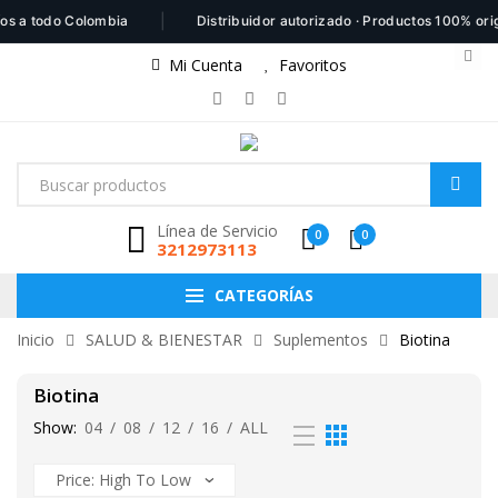
|
os a todo Colombia
Distribuidor autorizado · Productos 100% orig
Mi Cuenta
Favoritos
Línea de Servicio
0
0
3212973113
CATEGORÍAS
Inicio
SALUD & BIENESTAR
Suplementos
Biotina
Biotina
Show:
04
/
08
/
12
/
16
/
ALL