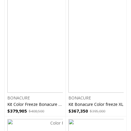
BONACURE
BONACURE
Kit Color Freeze Bonacure Completo
Kit Bonacure Color freeze XL
$
379,905
$
367,350
$
408,500
$
395,000