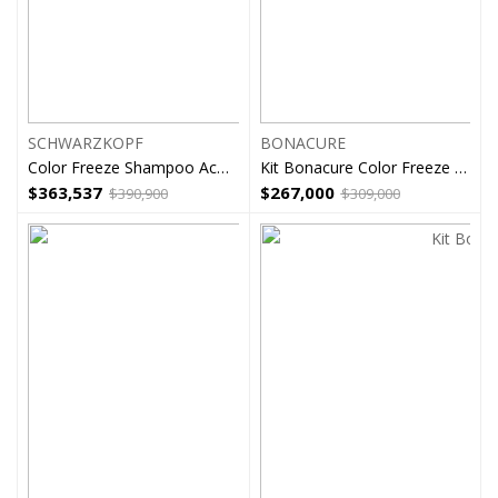
SCHWARZKOPF
BONACURE
Color Freeze Shampoo Acondicionador Bonacure 1l
Kit Bonacure Color Freeze Sin Sales
$
363,537
$
267,000
$
390,900
$
309,000