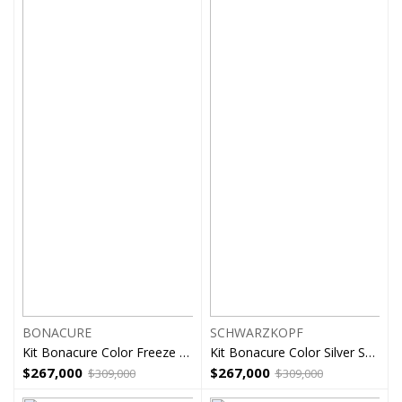
BONACURE
SCHWARZKOPF
Kit Bonacure Color Freeze Silver
Kit Bonacure Color Silver Shampoo Masc Spray
$
267,000
$
267,000
$
309,000
$
309,000