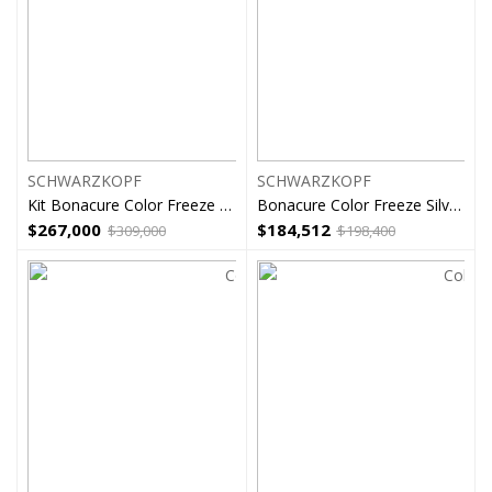
SCHWARZKOPF
SCHWARZKOPF
Kit Bonacure Color Freeze Shampoo Masc Spray
Bonacure Color Freeze Silver Tratamiento 500ml
$
267,000
$
184,512
$
309,000
$
198,400