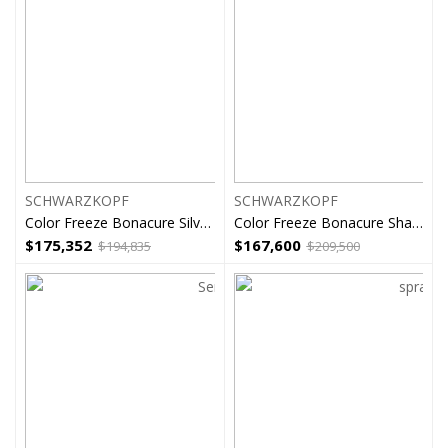
SCHWARZKOPF
SCHWARZKOPF
Color Freeze Bonacure Silver Mascarilla
Color Freeze Bonacure Shampoo Mascarilla
$
175,352
$
167,600
$
194,835
$
209,500