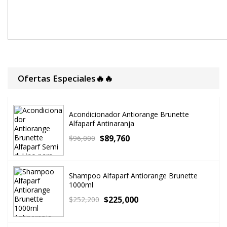
Ofertas Especiales🔥🔥
Acondicionador Antiorange Brunette
Alfaparf Antinaranja
$
89,760
$
96,000
Shampoo Alfaparf Antiorange Brunette
1000ml
$
225,000
$
252,200