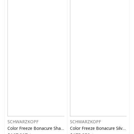
SCHWARZKOPF
SCHWARZKOPF
Color Freeze Bonacure Shampoo Spray
Color Freeze Bonacure Silver Mascarilla kit