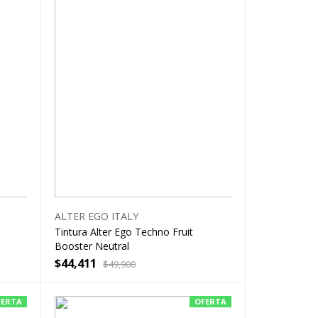
ALTER EGO ITALY
Tintura Alter Ego Techno Fruit
Booster Neutral
$
44,411
$
49,900
FERTA
OFERTA