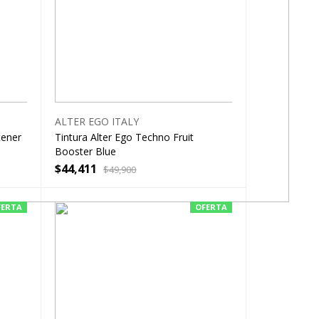
ALTER EGO ITALY
tener
Tintura Alter Ego Techno Fruit
Booster Blue
$
44,411
$
49,900
FERTA
OFERTA