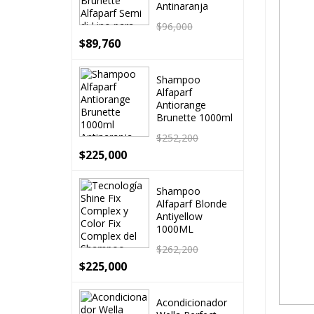
Antinaranja
$
96,000
$
89,760
Shampoo
Alfaparf
Antiorange
Brunette 1000ml
$
252,200
$
225,000
Shampoo
Alfaparf Blonde
Antiyellow
1000ML
$
262,200
$
225,000
Acondicionador