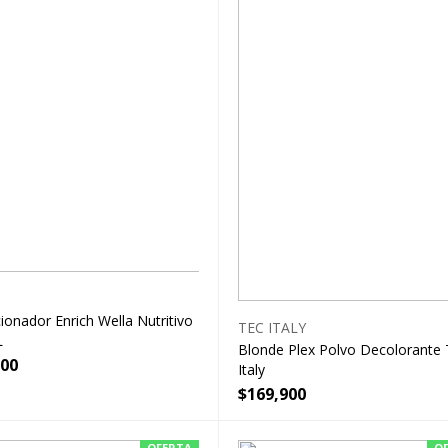
ionador Enrich Wella Nutritivo
TEC ITALY
L
Blonde Plex Polvo Decolorante 
900
Italy
$
169,900
OFERTA
O