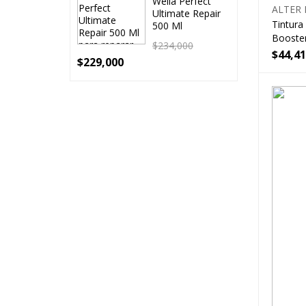
Wella Perfect
ALTER 
Ultimate Repair
Tintura
500 Ml
Booster
$
234,000
$
44,4
$
229,000