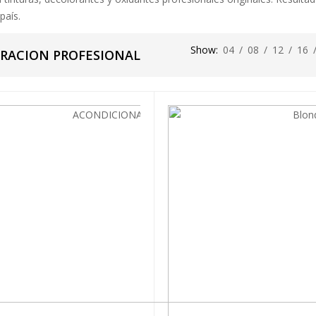
país.
Show:
04
/
08
/
12
/
16
RACION PROFESIONAL