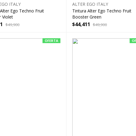
EGO ITALY
ALTER EGO ITALY
 Alter Ego Techno Fruit
Tintura Alter Ego Techno Fruit
 Violet
Booster Green
11
$
44,411
$
49,900
$
49,900
OFERTA
O