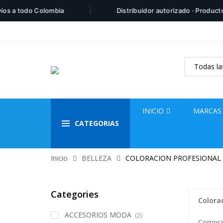
|
 todo Colombia
Distribuidor autorizado · Productos 10
INICIO
MARCAS
CATEGORIAS
Inicio
BELLEZA
COLORACION PROFESIONAL
Categories
Colora
ACCESORIOS MODA
(2)
Compra 