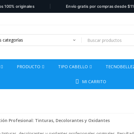
|
0% originales
Envío gratis por compras desde $110.00
Products
search
PRODUCTO
TIPO CABELLO
TECNOBELLE
MI CARRITO
ción Profesional: Tinturas, Decolorantes y Oxidantes
tinturas, decolorantes y oxidantes profesionales originales. Resultad