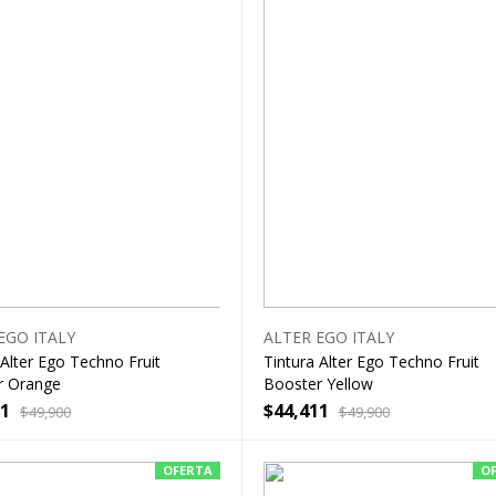
EGO ITALY
ALTER EGO ITALY
 Alter Ego Techno Fruit
Tintura Alter Ego Techno Fruit
r Orange
Booster Yellow
11
$
44,411
$
49,900
$
49,900
OFERTA
O