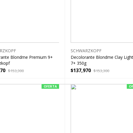
RZKOPF
SCHWARZKOPF
rante Blondme Premium 9+
Decolorante Blondme Clay Ligh
zkopf
7+ 350g
970
$
137,970
$
153,300
$
153,300
OFERTA
O