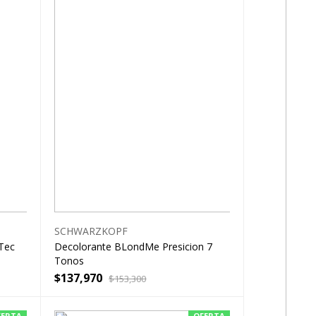
SCHWARZKOPF
Tec
Decolorante BLondMe Presicion 7
Tonos
$
137,970
$
153,300
FERTA
OFERTA