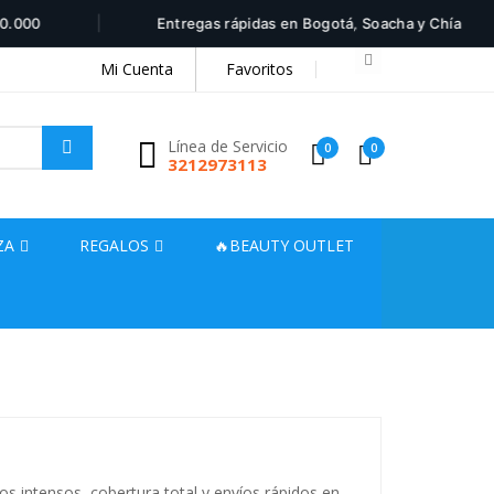
|
|
0
Entregas rápidas en Bogotá, Soacha y Chía
Mi Cuenta
Favoritos
Línea de Servicio
0
0
3212973113
ZA
REGALOS
🔥BEAUTY OUTLET
os intensos, cobertura total y envíos rápidos en