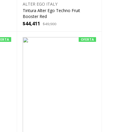
ALTER EGO ITALY
Tintura Alter Ego Techno Fruit
Booster Red
$
44,411
$
49,900
FERTA
OFERTA