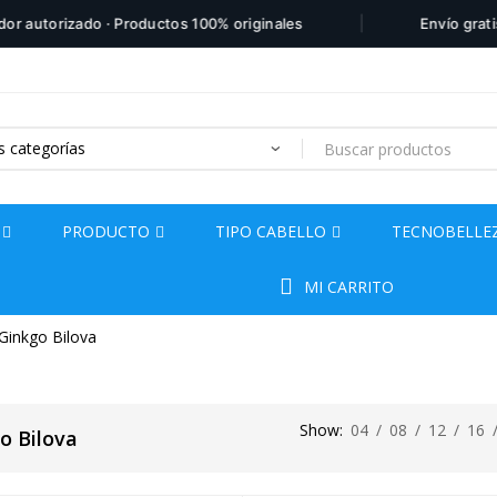
|
 autorizado · Productos 100% originales
Envío gratis p
Products
search
PRODUCTO
TIPO CABELLO
TECNOBELLE
MI CARRITO
Ginkgo Bilova
Show:
04
/
08
/
12
/
16
o Bilova