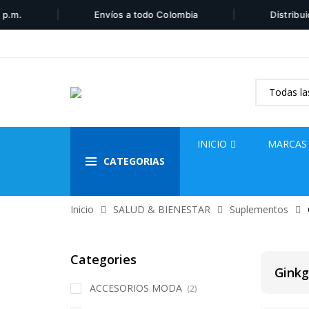
|
|
.
Envíos a todo Colombia
Distribuidor
INICIO
MARCAS
CATEGORIAS
Inicio
SALUD & BIENESTAR
Suplementos
Categories
Ginkg
ACCESORIOS MODA
(2)