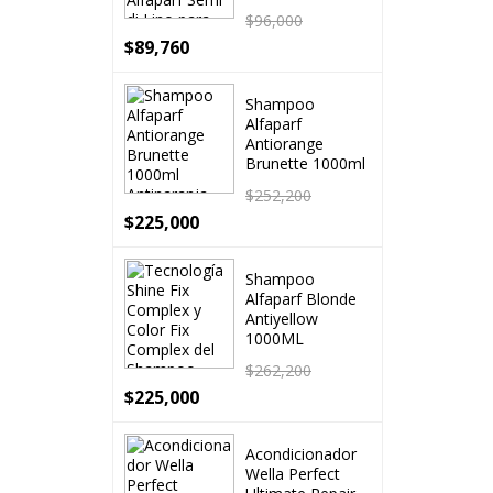
$
96,000
$
89,760
Shampoo
Alfaparf
Antiorange
Brunette 1000ml
$
252,200
$
225,000
Shampoo
Alfaparf Blonde
Antiyellow
1000ML
$
262,200
$
225,000
Acondicionador
Wella Perfect