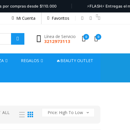
|
or compras desde $110.000
⚡FLASH⚡ Entregas el mismo
Mi Cuenta
Favoritos
Línea de Servicio
0
0
3212973113
ZA
REGALOS
🔥BEAUTY OUTLET
/
ALL