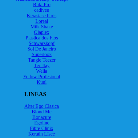
Buki Pro
cadiveu
Kerastase Paris
Loreal
Milk Shake
Olaplex
Plastica dos Fios
Schwarzkopf
Sol De Janeiro
Superlook
Tangle Teezer
Tec Itay
Wella
Yellow Profesional
Kuul
LINEAS
Alter Ego Clasica
Blond Me
Bonacure
Egoline
Fibre Clinix
Keratin LIsee