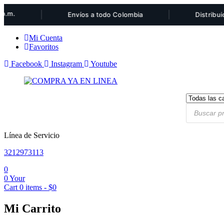
|
|
Envíos a todo Colombia
Distribuidor au
Mi Cuenta
Favoritos
Facebook
Instagram
Youtube
Products
search
Línea de Servicio
3212973113
0
0
Your
Cart
0
items -
$
0
Mi Carrito