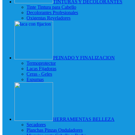
TINTURAS Y DECOLORANTES
Tinte Tintura para Cabello
Decolorantes Profesionales
Oxigentas Reveladores
PEINADO Y FINALIZACION
Termoprotector
Lacas Fijadoras
Ceras - Geles
Espumas
HERRAMIENTAS BELLEZA
Secadores
Planchas Pinzas Onduladores