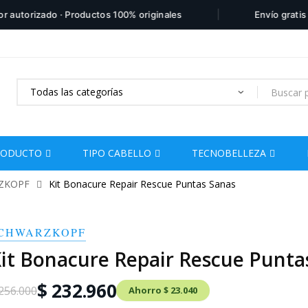
|
orizado · Productos 100% originales
Envío gratis por 
Products
search
RODUCTO
TIPO CABELLO
TECNOBELLEZA
ZKOPF
Kit Bonacure Repair Rescue Puntas Sanas
CHWARZKOPF
it Bonacure Repair Rescue Punta
$ 232.960
256.000
Ahorro $ 23.040