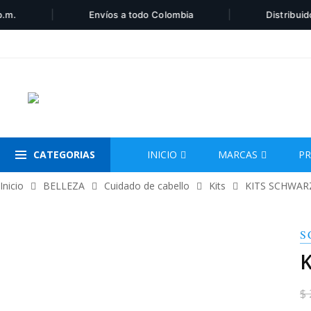
|
|
Envíos a todo Colombia
Distribuidor aut
CATEGORIAS
INICIO
MARCAS
P
Inicio
BELLEZA
Cuidado de cabello
Kits
KITS SCHWAR
S
K
$ 