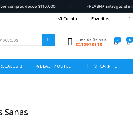
|
compras desde $110.000
⚡FLASH⚡ Entregas el mismo día
Mi Cuenta
Favoritos
Línea de Servicio
0
0
3212973113
REGALOS
🔥BEAUTY OUTLET
MI CARRITO
s Sanas