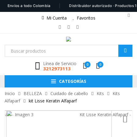
|
Envíos a todo Colombia
Distribuidor autorizado · Productos 100% 
Mi Cuenta
Favoritos
Línea de Servicio
0
0
3212973113
CATEGORÍAS
Inicio
BELLEZA
Cuidado de cabello
Kits
Kits
Alfaparf
kit Lisse Keratin Alfaparf