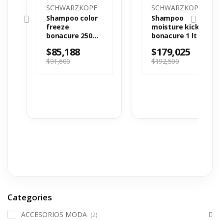
SCHWARZKOPF
SCHWARZKOPF
Shampoo color
Shampoo
freeze
moisture kick
bonacure 250
bonacure 1 lt
ml
$
85,188
$
179,025
$
91,600
$
192,500
Categories
ACCESORIOS MODA
(2)