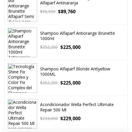
Alfaparf Antinaranja
$
89,760
$
96,000
Shampoo Alfaparf Antiorange Brunette
1000ml
$
225,000
$
252,200
Shampoo Alfaparf Blonde Antiyellow
1000ML
$
225,000
$
262,200
Acondicionador Wella Perfect Ultimate
Repair 500 Ml
$
229,000
$
234,000