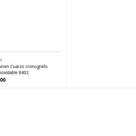
N
urren Cuarzo cronografo
noxidable 8402
000