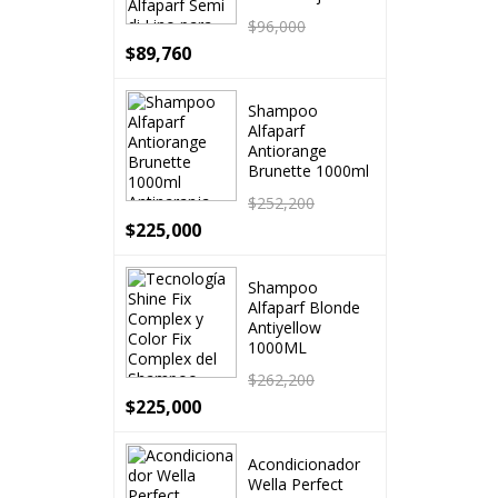
$
96,000
$
89,760
Shampoo
Alfaparf
Antiorange
Brunette 1000ml
$
252,200
$
225,000
Shampoo
Alfaparf Blonde
Antiyellow
1000ML
$
262,200
$
225,000
Acondicionador
Wella Perfect