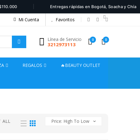
|
0.000
Entregas rápidas en Bogotá, Soacha y Chía
Mi Cuenta
Favoritos
Línea de Servicio
0
0
3212973113
ZA
REGALOS
🔥BEAUTY OUTLET
/
ALL