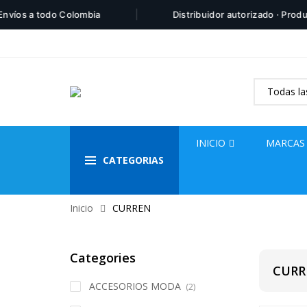
|
íos a todo Colombia
Distribuidor autorizado · Product
INICIO
MARCAS
CATEGORIAS
Inicio
CURREN
Categories
CURR
ACCESORIOS MODA
(2)