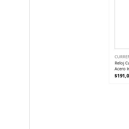
CURRE
Reloj C
Acero I
$
191,