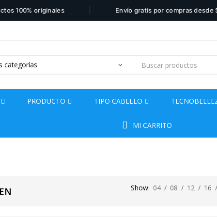
|
os 100% originales
Envío gratis por compras desde $11
PRODUCTO
TIPO CABELLO
TECNOBELLE
MI CARRITO
Show:
04
/
08
/
12
/
16
EN