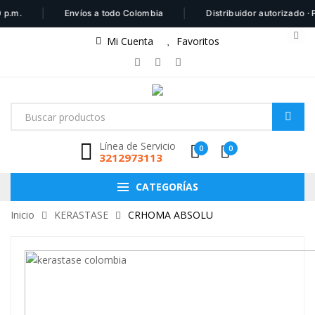
|
|
.m.
Envíos a todo Colombia
Distribuidor autorizado · P
Mi Cuenta
Favoritos
Línea de Servicio
0
0
3212973113
CATEGORÍAS
Inicio
KERASTASE
CRHOMA ABSOLU