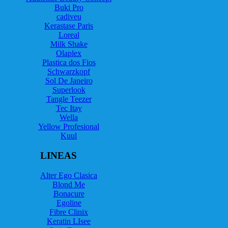
Buki Pro
cadiveu
Kerastase Paris
Loreal
Milk Shake
Olaplex
Plastica dos Fios
Schwarzkopf
Sol De Janeiro
Superlook
Tangle Teezer
Tec Itay
Wella
Yellow Profesional
Kuul
LINEAS
Alter Ego Clasica
Blond Me
Bonacure
Egoline
Fibre Clinix
Keratin LIsee