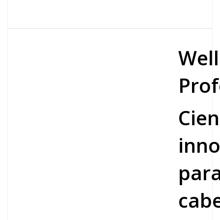
Wel
Prof
Cien
inno
par
cabe