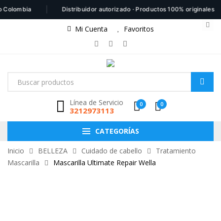
|
|
ombia
Distribuidor autorizado · Productos 100% originales
Mi Cuenta
Favoritos
Línea de Servicio
0
0
3212973113
CATEGORÍAS
Inicio
BELLEZA
Cuidado de cabello
Tratamiento
Mascarilla
Mascarilla Ultimate Repair Wella