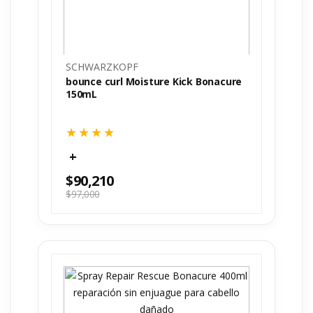
SCHWARZKOPF
bounce curl Moisture Kick Bonacure
150mL
$
90,210
$
97,000