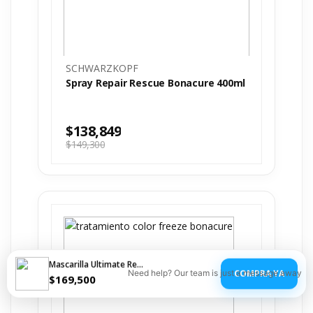
SCHWARZKOPF
Spray Repair Rescue Bonacure 400ml
$
138,849
$
149,300
Mascarilla Ultimate Repair Wella
COMPRA YA
Need help? Our team is just a message away
$
169,500