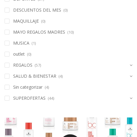
Crema De Peinar
(17)
Espuma
(2)
Keratinas Alisadores
(3)
Kits
(130)
Matizante
(39)
Perfume Para Cabello
(2)
Sellador de puntas
(5)
serum
(11)
Shampoo
(152)
Shampoo En Seco
(3)
Spray Acondicionador Portable
(31)
TAMAÑO VIAJERO
(6)