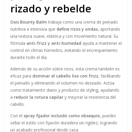
Hidratación intensa y
definición natural en
rizos y ondas
Osis Bounty Balm Crespos Schwarzkopf X2
es un dúo
de
cremas intensivas para rizos y ondas
de la línea
profesional
Osis+ de Schwarzkopf
, formuladas para
controlar el encrespamiento, hidratar profundamente y
realzar la textura natural
del cabello sin apelmazar.
Esta edición especial incluye
2 unidades de 150 ml
cada
una, además de un
obsequio exclusivo: una laca de
fijación fuerte
, ideal para finalizar y prolongar la duración
de tu peinado.
Gracias a su fórmula rica en
glicerina y aceite de oliva
,
esta crema aporta suavidad, elasticidad y control desde la
primera aplicación. Es perfecta tanto para cabellos rizados