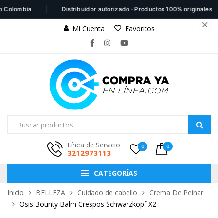
|
|
lombia
Distribuidor autorizado · Productos 100% originales
Mi Cuenta
Favoritos
Línea de Servicio
0
0
3212973113
CATEGORÍAS
Inicio
BELLEZA
Cuidado de cabello
Crema De Peinar
Osis Bounty Balm Crespos Schwarzkopf X2