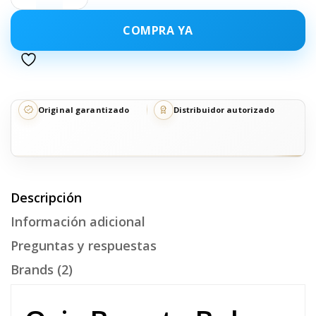
SCHWARZKOPF
Osis Bounty Balm Crespos
Schwarzkopf X2