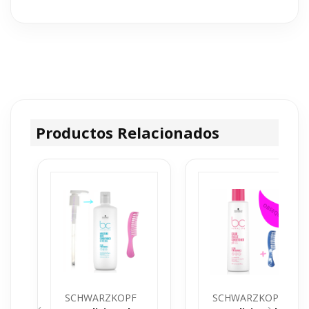
Facilita el
desenredado y el peinado diario
.
Ayuda a
reducir la rotura capilar
gracias a su acción
nutritiva.
Ideal también para
controlar cabello liso rebelde
.
Textura ligera:
no apelmaza ni deja residuos
.
Compatible con secado al aire o con difusor.
Obsequio exclusivo
: laca de fijación fuerte para sellar
el peinado.