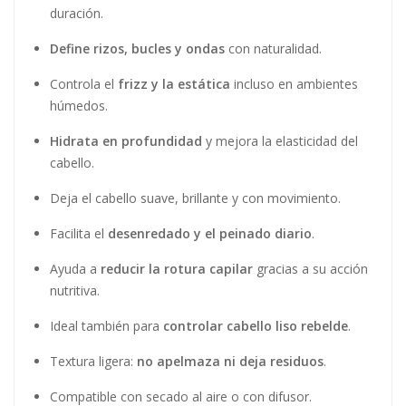
Cabello
rizado, crespo u ondulado
que necesita
definición sin rigidez.
Personas con
cabello seco, quebradizo o con
tendencia al frizz
.
Usuarios con
cabello liso rebelde
, difícil de controlar
o con volumen no deseado.
Quienes buscan un producto que funcione como
tratamiento y crema de peinado
a la vez.
Estilistas que trabajan con texturas naturales y desean
una crema versátil.
Personas que viven en climas húmedos y necesitan
control anti-frizz de larga duración
.
Apto para todo tipo de rizos, desde los más suaves hasta
los más cerrados, y para quienes prefieren dejar secar al