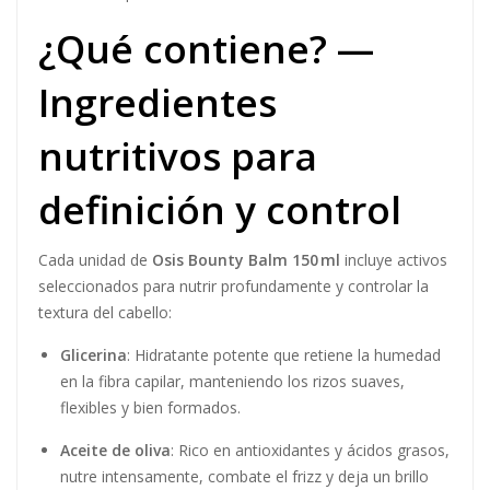
y crespos como para
cabello liso pero rebelde
,
ayudando a mantener la forma, reducir la electricidad
estática y proteger contra la humedad.
¿Qué hace? —
Suaviza, define y
protege el cabello
rizado y rebelde
Osis Bounty Balm
trabaja como una crema de peinado
nutritiva e intensiva que
define rizos y ondas
, aportando
una textura suave, elástica y con movimiento natural. Su
fórmula
anti-frizz y anti-humedad
ayuda a mantener el
control en climas húmedos, evitando el encrespamiento
durante todo el día.