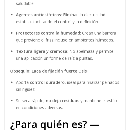
Además de su acción sobre rizos, esta crema también es
eficaz para
dominar el cabello liso con frizz
, facilitando
el peinado y eliminando el volumen no deseado. Actúa
como tratamiento diario y producto de styling, ayudando
a
reducir la rotura capilar
y mejorar la resistencia del
cabello.
Con el
spray fijador incluido como obsequio
, puedes
sellar el estilo con fijación duradera sin rigidez, logrando
un acabado profesional desde casa.
¿Qué contiene? —
Ingredientes
nutritivos para
definición y control