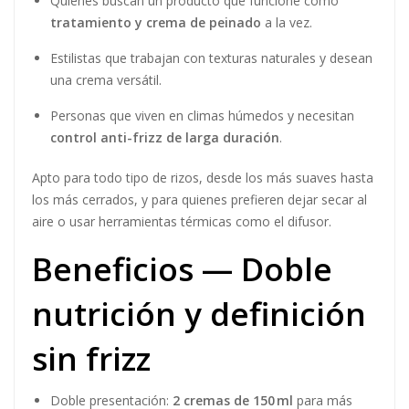
Obsequio: Laca de fijación fuerte Osis+
Aporta
control duradero
, ideal para finalizar peinados
sin rigidez.
Se seca rápido,
no deja residuos
y mantiene el estilo
en condiciones adversas.
¿Para quién es? —
Diseñado para rizos,
ondas y cabello
rebelde
Osis Bounty Balm Crespos Schwarzkopf X2
es ideal
para personas que necesitan control, nutrición y definición
en su rutina capilar. Es especialmente recomendado para: