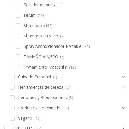
Categories
ACCESORIOS MODA
(2)
BELLEZA
(719)
Accesorios de belleza
(19)
COLORACION PROFESIONAL
(75)
Cuidado de cabello
(590)
Aceites & Serum
(35)
Acondicionador
(49)
ampolleta
(16)