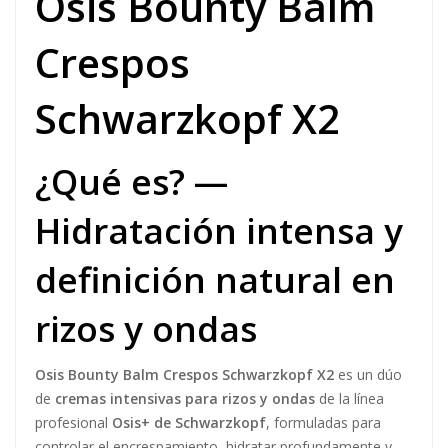
$ 148.056
$ 159.200
Ahorro $ 11.144
ENVÍO GRATIS
Envío rápido a todo Colombia
•
En Bogotá, Entrega
⚡FLASH⚡ hoy mismo
✔
Disponible para envío hoy
COMPRA YA
Original garantizado
Distribuidor autorizado