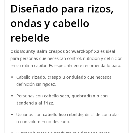
Cada unidad de
Osis Bounty Balm 150 ml
incluye activos
seleccionados para nutrir profundamente y controlar la
textura del cabello:
Glicerina
: Hidratante potente que retiene la humedad
en la fibra capilar, manteniendo los rizos suaves,
flexibles y bien formados.
Aceite de oliva
: Rico en antioxidantes y ácidos grasos,
nutre intensamente, combate el frizz y deja un brillo
saludable.
Agentes antiestáticos
: Eliminan la electricidad
estática, facilitando el control y la definición.
Protectores contra la humedad
: Crean una barrera
que previene el frizz incluso en ambientes húmedos.
Textura ligera y cremosa
: No apelmaza y permite
una aplicación uniforme de raíz a puntas.