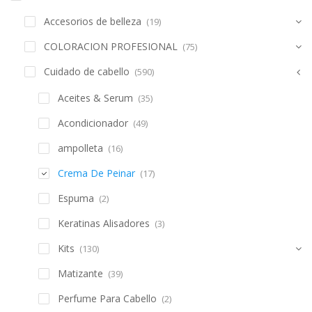
SCHWARZKOPF
SCHWARZKOPF
Acondicionador
acondicionador
moisture kick
color freeze
bonacure 1lt
bonacure 200
ml
$
200,787
$
92,535
$
215,900
$
99,500