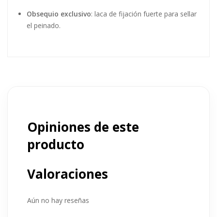
aire o usar herramientas térmicas como el difusor.
Beneficios — Doble
nutrición y definición
sin frizz
Doble presentación:
2 cremas de 150 ml
para más
duración.
Define rizos, bucles y ondas
con naturalidad.
Controla el
frizz y la estática
incluso en ambientes
húmedos.
Hidrata en profundidad
y mejora la elasticidad del
cabello.
Deja el cabello suave, brillante y con movimiento.