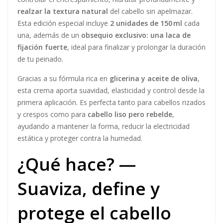
Descripción
Información adicional
Preguntas y respuestas
Brands (2)
Osis Bounty Balm
Crespos
Schwarzkopf X2
¿Qué es? —