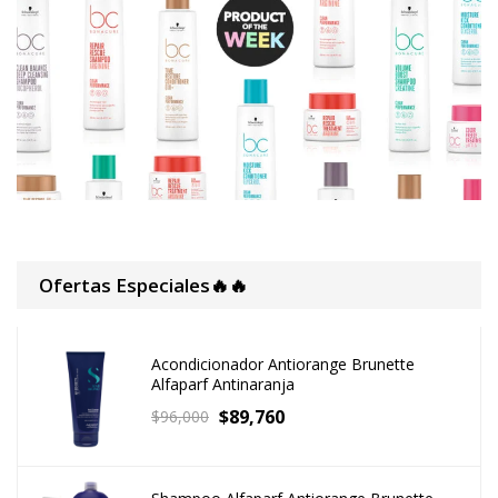
Tratamiento Mascarilla
(130)
Cuidado Personal
(2)
Herramientas de belleza
(21)
Perfumes y Bloqueadores
(5)
Productos De Peinado
(37)
Vegano
(16)
DEPORTES
(37)
DESCUENTOS DEL MES
(0)
MAQUILLAJE
(0)
MAYO REGALOS MADRES
(10)
MUSICA
(1)
outlet
(0)
REGALOS
(57)