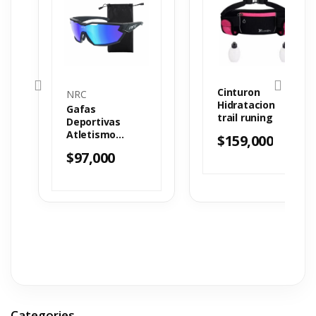
Cinturon
NRC
Hidratacion
Gafas
trail runing
Deportivas
Atletismo
$
159,000
Ciclismo NRC
$
97,000
Azul
Categories