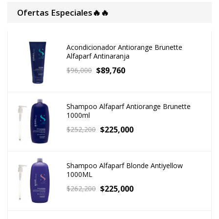
Ofertas Especiales🔥🔥
Acondicionador Antiorange Brunette
Alfaparf Antinaranja
$
89,760
$
96,000
Shampoo Alfaparf Antiorange Brunette
1000ml
$
225,000
$
252,200
Shampoo Alfaparf Blonde Antiyellow
1000ML
$
225,000
$
262,200