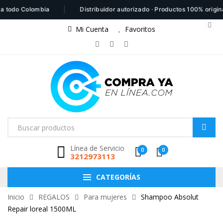
|
o Colombia
Distribuidor autorizado · Productos 100% originales
Mi Cuenta
Favoritos
Línea de Servicio
0
0
3212973113
CATEGORÍAS
Inicio
REGALOS
Para mujeres
Shampoo Absolut
Repair loreal 1500ML