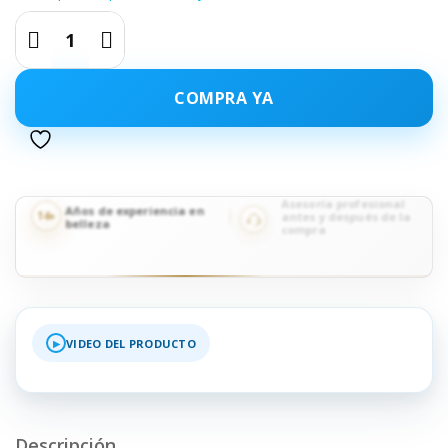
COMPRA YA
Asesoría profesional
Años de experiencia en
14+
antes y después de la
belleza
compra
VIDEO DEL PRODUCTO
▶
Descripción