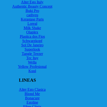
Alter Ego Italy
Authentic Beauty Concept
Buki Pro
cadiveu
Kerastase Paris
Loreal
Milk Shake
Olaplex
Plastica dos Fios
Schwarzkopf
Sol De Janeiro
Superlook
Tangle Teezer
Tec Itay
Wella
Yellow Profesional
Kuul
LINEAS
Alter Ego Clasica
Blond Me
Bonacure
Egoline
Fibre Clinix