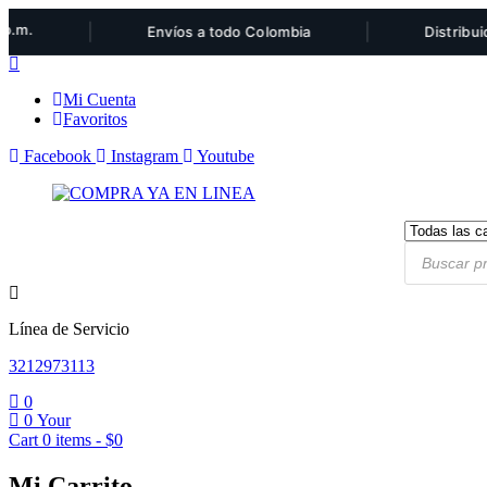
|
|
Envíos a todo Colombia
Distribuidor au
Mi Cuenta
Favoritos
Facebook
Instagram
Youtube
Products
search
Línea de Servicio
3212973113
0
0
Your
Cart
0
items -
$
0
Mi Carrito