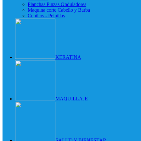
Planchas Pinzas Onduladores
Maquina corte Cabello y Barba
Cepillos - Peinillas
KERATINA
MAQUILLAJE
SALUD Y BIENESTAR