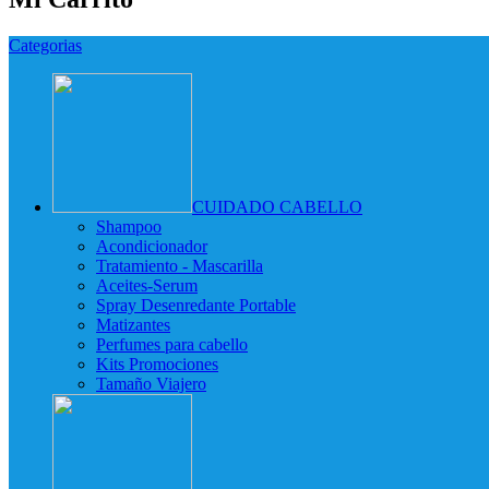
Categorias
CUIDADO CABELLO
Shampoo
Acondicionador
Tratamiento - Mascarilla
Aceites-Serum
Spray Desenredante Portable
Matizantes
Perfumes para cabello
Kits Promociones
Tamaño Viajero