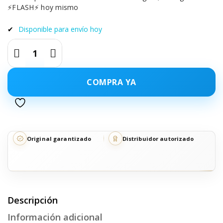
Reparador Blondme
$ 99.603
$ 107.100
Ahorro $ 7.497
Envío rápido a todo Colombia
•
En Bogotá, Entrega
⚡FLASH⚡ hoy mismo
✔
Disponible para envío hoy
COMPRA YA
Original garantizado
Distribuidor autorizado