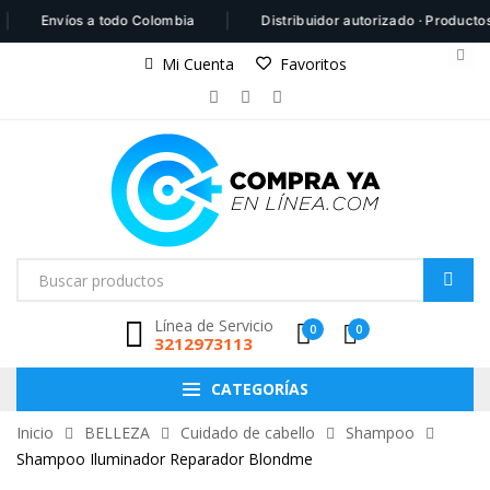
|
Envíos a todo Colombia
Distribuidor autorizado · Productos 100
Mi Cuenta
Favoritos
Línea de Servicio
0
0
3212973113
CATEGORÍAS
Inicio
BELLEZA
Cuidado de cabello
Shampoo
Shampoo Iluminador Reparador Blondme