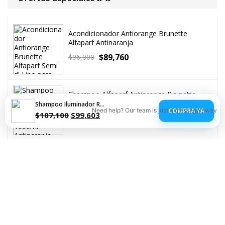
Ofertas Especiales🔥🔥
Acondicionador Antiorange Brunette
Alfaparf Antinaranja
Shampoo Iluminador Reparador Blondme
COMPRA YA
Need help? Our team is just a message away
$
89,760
$
96,000
$
107,100
$
99,603
Shampoo Alfaparf Antiorange Brunette
1000ml
$
225,000
$
252,200
Shampoo Alfaparf Blonde Antiyellow
1000ML