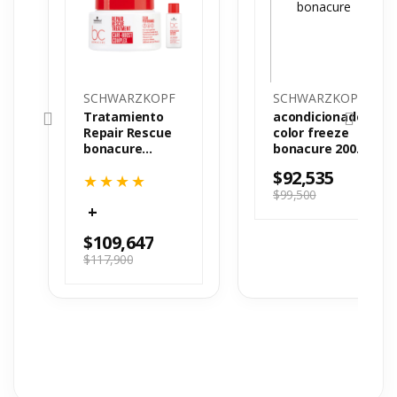
SCHWARZKOPF
SCHWARZKOPF
Tratamiento
acondicionador
Repair Rescue
color freeze
bonacure
bonacure 200
200mL
ml
$
92,535
$
99,500
$
109,647
$
117,900