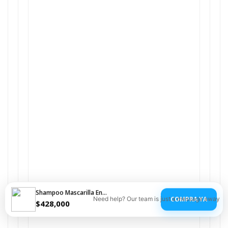
Shampoo Mascarilla Enrich Wella Grande
COMPRA YA
Need help? Our team is just a message away
$
428,000