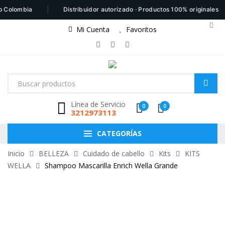
|
|
lombia
Distribuidor autorizado · Productos 100% originales
Mi Cuenta
Favoritos
Línea de Servicio
0
0
3212973113
CATEGORÍAS
Inicio
BELLEZA
Cuidado de cabello
Kits
KITS
WELLA
Shampoo Mascarilla Enrich Wella Grande