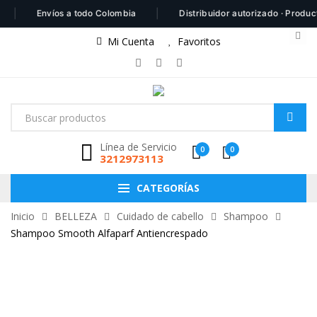
|
Envíos a todo Colombia
Distribuidor autorizado · Productos 1
Mi Cuenta
Favoritos
Línea de Servicio
0
0
3212973113
CATEGORÍAS
Inicio
BELLEZA
Cuidado de cabello
Shampoo
Shampoo Smooth Alfaparf Antiencrespado