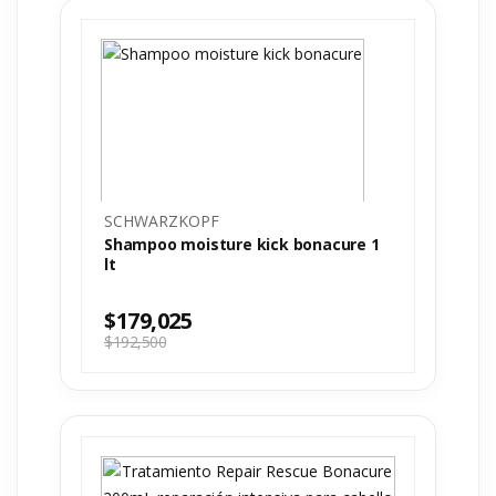
SCHWARZKOPF
Shampoo moisture kick bonacure 1
lt
$
179,025
$
192,500