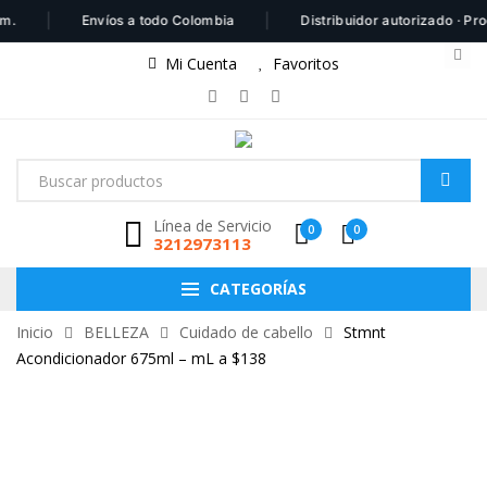
|
|
Envíos a todo Colombia
Distribuidor autorizado · Produ
Mi Cuenta
Favoritos
Línea de Servicio
0
0
3212973113
CATEGORÍAS
Inicio
BELLEZA
Cuidado de cabello
Stmnt
Acondicionador 675ml – mL a $138