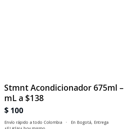
Stmnt Acondicionador 675ml –
mL a $138
$ 100
Envío rápido a todo Colombia
•
En Bogotá, Entrega
⚡FLASH⚡ hoy mismo