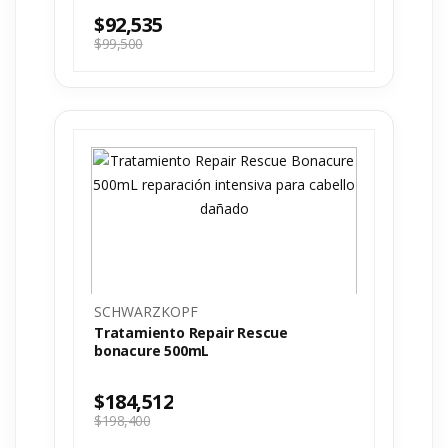
$
92,535
$
99,500
SCHWARZKOPF
Tratamiento Repair Rescue
bonacure 500mL
$
184,512
$
198,400