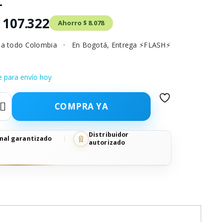
L
 107.322
Ahorro $ 8.078
o a todo Colombia
•
En Bogotá, Entrega ⚡FLASH⚡
e para envío hoy
COMPRA YA
Distribuidor
nal garantizado
autorizado