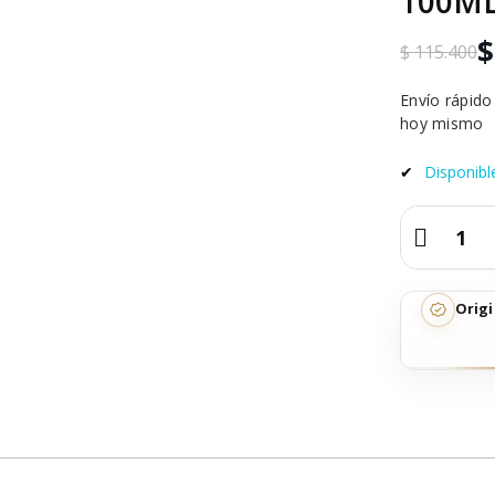
100M
$
$ 115.400
Envío rápid
hoy mismo
✔
Disponibl
Origi