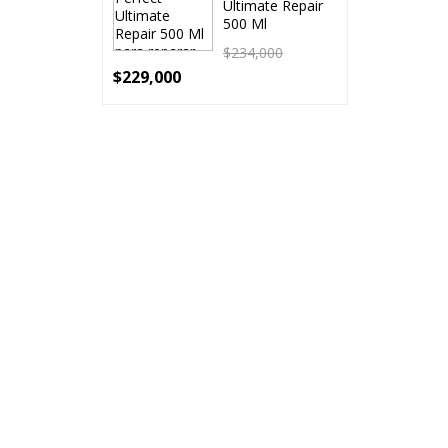
Ultimate Repair
500 Ml
$
234,000
$
229,000