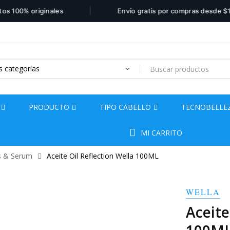
|
00% originales
Envío gratis por compras desde $110.0
PRODUCTO
TIPO CABELLO
TECNOBELLE
MI CARRITO
s & Serum
Aceite Oil Reflection Wella 100ML
WELLA
Aceite