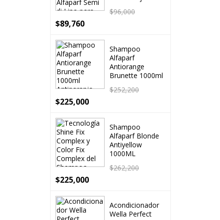
$
96,000
$
89,760
Shampoo
Alfaparf
Antiorange
Brunette 1000ml
$
252,200
$
225,000
Shampoo
Alfaparf Blonde
Antiyellow
1000ML
$
262,200
$
225,000
Acondicionador
Wella Perfect