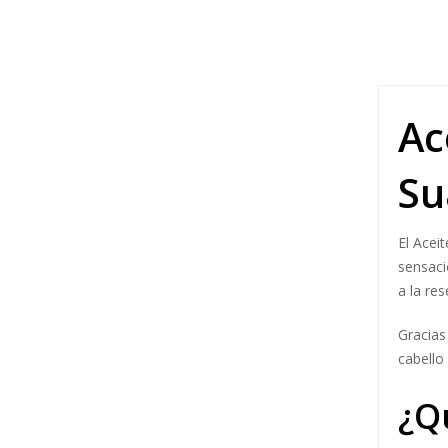
Ac
Su
El Acei
sensaci
a la re
Gracias
cabello
¿Q