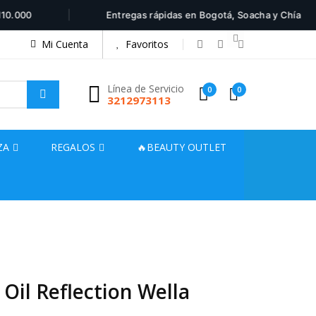
|
|
00
Entregas rápidas en Bogotá, Soacha y Chía
Mi Cuenta
Favoritos
Línea de Servicio
0
0
3212973113
ZA
REGALOS
🔥BEAUTY OUTLET
 Oil Reflection Wella