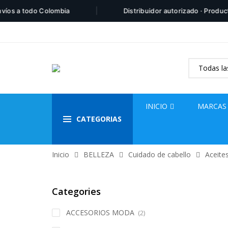
|
 a todo Colombia
Distribuidor autorizado · Productos 1
INICIO
MARCAS
CATEGORIAS
Inicio
BELLEZA
Cuidado de cabello
Aceite
Categories
ACCESORIOS MODA
(2)