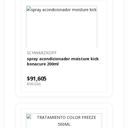
SCHWARZKOPF
spray acondicionador moisture kick
bonacure 200ml
$
91,605
$
98,500