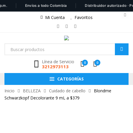
|
|
.
Envíos a todo Colombia
Distribuidor autorizado · Prod
Mi Cuenta
Favoritos
Línea de Servicio
0
0
3212973113
CATEGORÍAS
Inicio
BELLEZA
Cuidado de cabello
Blondme
Schwarzkopf Decolorante 9 mL a $379