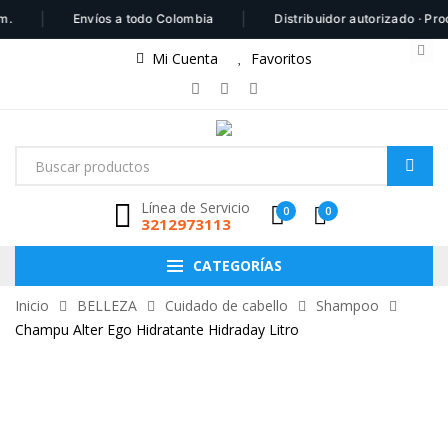
|
|
Envíos a todo Colombia
Distribuidor autorizado · Produc
Mi Cuenta
Favoritos
Línea de Servicio
0
0
3212973113
CATEGORÍAS
Inicio
BELLEZA
Cuidado de cabello
Shampoo
Champu Alter Ego Hidratante Hidraday Litro