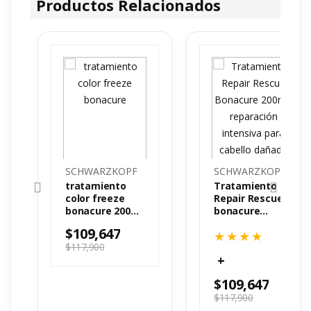
Productos Relacionados
SCHWARZKOPF
SCHWARZKOPF
tratamiento
Tratamiento
color freeze
Repair Rescue
bonacure 200
bonacure
ml
200mL
$
109,647
$
117,900
$
109,647
$
117,900