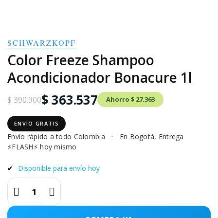
SCHWARZKOPF
Color Freeze Shampoo
Acondicionador Bonacure 1l
$ 363.537
$ 390.900
Ahorro $ 27.363
ENVÍO GRATIS
Envío rápido a todo Colombia
•
En Bogotá, Entrega
⚡FLASH⚡ hoy mismo
✔
Disponible para envío hoy