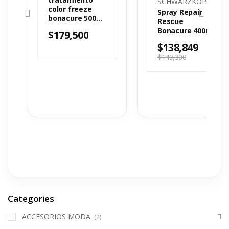
SCHWARZKOPF
color freeze
Spray Repair
bonacure 500
Rescue
ml
Bonacure 400ml
$
179,500
$
138,849
$
149,300
Categories
ACCESORIOS MODA
(2)