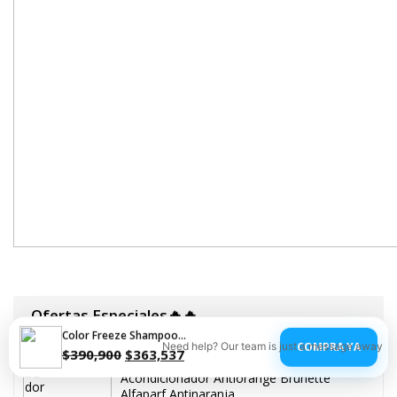
Ofertas Especiales🔥🔥
Color Freeze Shampoo Acondicionador Bonacure 1l
COMPRA YA
Need help? Our team is just a message away
$
390,900
$
363,537
Acondicionador Antiorange Brunette
Alfaparf Antinaranja