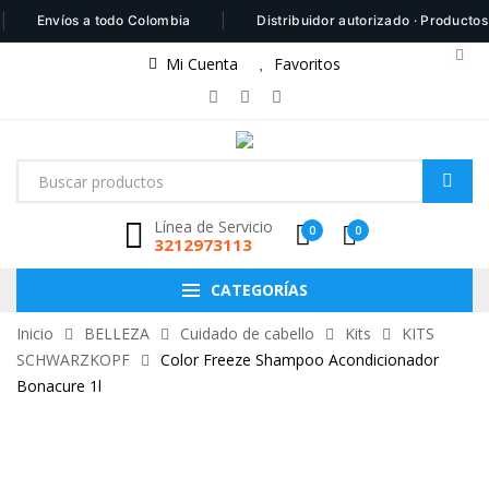
|
Envíos a todo Colombia
Distribuidor autorizado · Productos 100% 
Mi Cuenta
Favoritos
Línea de Servicio
0
0
3212973113
CATEGORÍAS
Inicio
BELLEZA
Cuidado de cabello
Kits
KITS
SCHWARZKOPF
Color Freeze Shampoo Acondicionador
Bonacure 1l