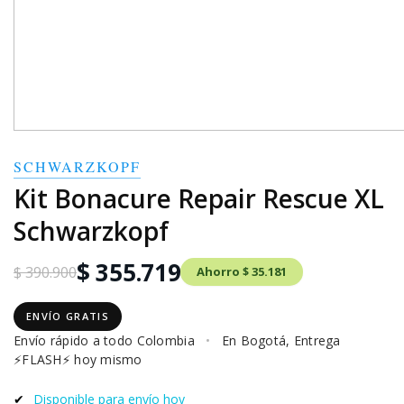
SCHWARZKOPF
Kit Bonacure Repair Rescue XL
Schwarzkopf
$ 355.719
$ 390.900
Ahorro $ 35.181
ENVÍO GRATIS
Envío rápido a todo Colombia
•
En Bogotá, Entrega
⚡FLASH⚡ hoy mismo
✔
Disponible para envío hoy