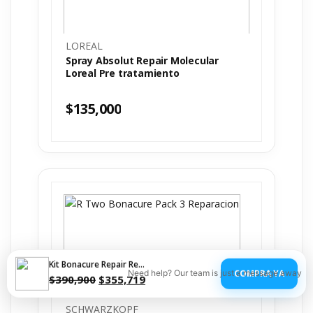
LOREAL
Spray Absolut Repair Molecular
Loreal Pre tratamiento
$
135,000
Kit Bonacure Repair Rescue XL Schwarzkopf
COMPRA YA
Need help? Our team is just a message away
$
390,900
$
355,719
SCHWARZKOPF