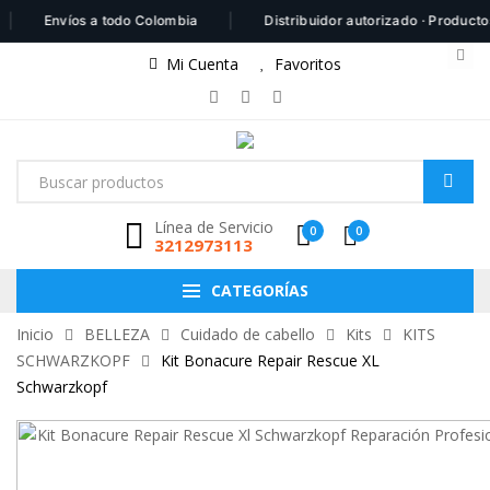
|
Envíos a todo Colombia
Distribuidor autorizado · Productos 100%
Mi Cuenta
Favoritos
Línea de Servicio
0
0
3212973113
CATEGORÍAS
Inicio
BELLEZA
Cuidado de cabello
Kits
KITS
SCHWARZKOPF
Kit Bonacure Repair Rescue XL
Schwarzkopf