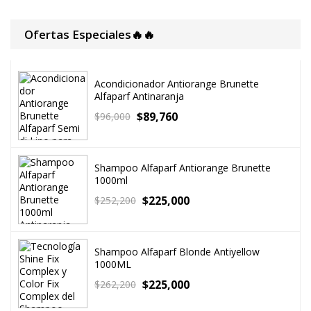
Ofertas Especiales🔥🔥
Acondicionador Antiorange Brunette
Alfaparf Antinaranja
$
89,760
$
96,000
Shampoo Alfaparf Antiorange Brunette
1000ml
$
225,000
$
252,200
Shampoo Alfaparf Blonde Antiyellow
1000ML
$
225,000
$
262,200