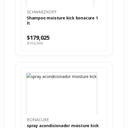
SCHWARZKOPF
Shampoo moisture kick bonacure 1
lt
$
179,025
$
192,500
BONACURE
spray acondicionador moisture kick