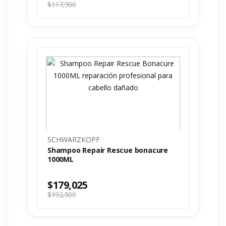
$
117,900
SCHWARZKOPF
Shampoo Repair Rescue bonacure
1000ML
$
179,025
$
192,500