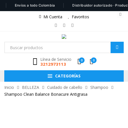
|
Envíos a todo Colombia
Distribuidor autorizado · Productos 1
Mi Cuenta
Favoritos
Línea de Servicio
0
0
3212973113
CATEGORÍAS
Inicio
BELLEZA
Cuidado de cabello
Shampoo
Shampoo Clean Balance Bonacure Antigrasa