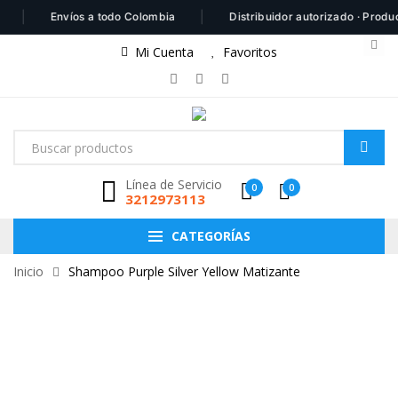
|
Envíos a todo Colombia
Distribuidor autorizado · Productos 
Mi Cuenta
Favoritos
Línea de Servicio
0
0
3212973113
CATEGORÍAS
Inicio
Shampoo Purple Silver Yellow Matizante