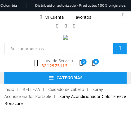
|
|
ombia
Distribuidor autorizado · Productos 100% originales
Mi Cuenta
Favoritos
Línea de Servicio
0
0
3212973113
CATEGORÍAS
Inicio
BELLEZA
Cuidado de cabello
Spray
Acondicionador Portable
Spray Acondicionador Color Freeze
Bonacure