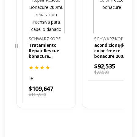
SCHWARZKOPF
SCHWARZKOPF
Tratamiento
acondicionador
Repair Rescue
color freeze
bonacure
bonacure 200
200mL
ml
$
92,535
$
99,500
$
109,647
$
117,900