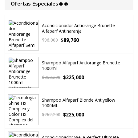
Ofertas Especiales🔥🔥
Acondicionador Antiorange Brunette
Alfaparf Antinaranja
$
89,760
$
96,000
Shampoo Alfaparf Antiorange Brunette
1000ml
$
225,000
$
252,200
Shampoo Alfaparf Blonde Antiyellow
1000ML
$
225,000
$
262,200
Acondicionador Wella Perfect Ultimate