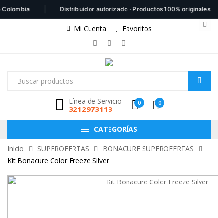
|
|
ombia
Distribuidor autorizado · Productos 100% originales
Mi Cuenta
Favoritos
Línea de Servicio
0
0
3212973113
CATEGORÍAS
Inicio
SUPEROFERTAS
BONACURE SUPEROFERTAS
Kit Bonacure Color Freeze Silver