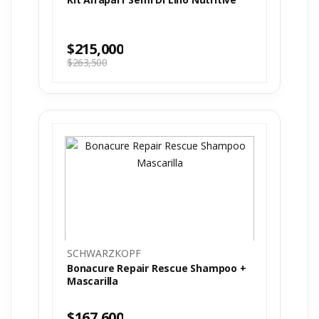
$
215,000
$
263,500
SCHWARZKOPF
Bonacure Repair Rescue Shampoo +
Mascarilla
$
167,600