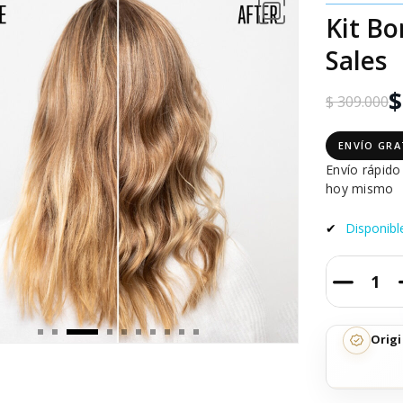
Kit Bo
Sales
$
$ 309.000
ENVÍO GRA
Envío rápid
hoy mismo
✔
Disponibl
Origi