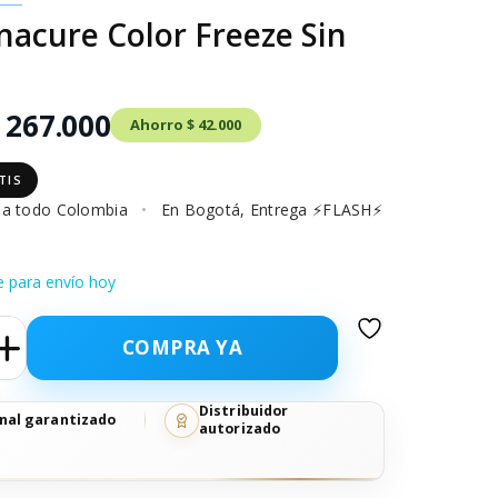
nacure Color Freeze Sin
 267.000
Ahorro $ 42.000
TIS
o a todo Colombia
•
En Bogotá, Entrega ⚡FLASH⚡
e para envío hoy
COMPRA YA
Distribuidor
nal garantizado
autorizado