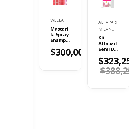
WELLA
ALFAPARF
Mascaril
MILANO
la Spray
Kit
Shampo
Alfaparf
o Wella
$
300,000
Semi Di
Brillianc
Lino
e Kit
$
323,2
Nutritiv
e
$
388,2
complet
o