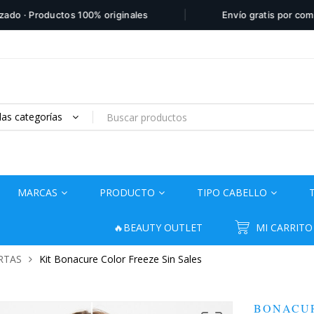
|
· Productos 100% originales
Envío gratis por compras
las categorías
MARCAS
PRODUCTO
TIPO CABELLO
🔥BEAUTY OUTLET
MI CARRITO
RTAS
Kit Bonacure Color Freeze Sin Sales
BONACU