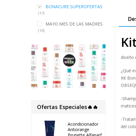
BONACURE SUPEROFERTAS
(17)
De
MAYO MES DE LAS MADRES
(10)
Ki
diseño 
¿Qué in
Kit Bon
OBSEQ
-Shampo
matices
Ofertas Especiales🔥🔥
-Tratam
Acondicionador
del colo
Antiorange
Brunette Alfaparf