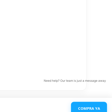
Need help? Our team is just a message away
COMPRA YA
3 🚨🚨
Descartar