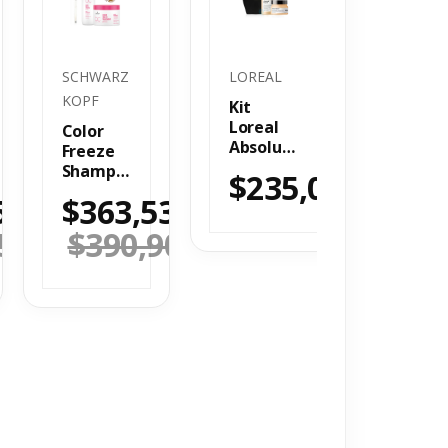
SCHWARZ
LOREAL
KOPF
Kit
Loreal
Color
Absolut
Freeze
Repair
Shampo
$
235,000
Shampo
o
50
$
363,537
o
Acondici
Tratami
onador
50
$
390,900
ento
Bonacur
e 1l