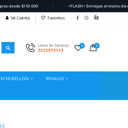
|
 desde $110.000
⚡FLASH⚡ Entregas el mismo día en Bog
Mi Cuenta
Favoritos
Línea de Servicio
0
0
3212973113
TECNOBELLEZA
REGALOS
RE