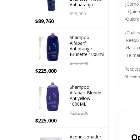
¿Cómo s
Antinaranja
– Quiere
$
96,000
-Quiere
$
89,760
¿Cuáles
Shampoo
-Reequi
Alfaparf
-Hasta 
Antiorange
Brunette 1000ml
-Te man
$
252,200
Recuerd
$
225,000
Atrévet
Shampoo
Alfaparf Blonde
Antiyellow
1000ML
$
262,200
$
225,000
Op
Acondicionador