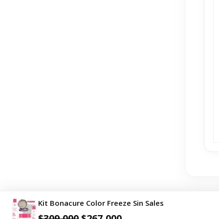
Kit Bonacure Color Freeze Sin Sales
🚨🚨RECUERDA
$
309,000
$
267,000