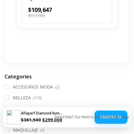
$
109,647
$
117,900
Categories
ACCESORIOS MODA
(2)
BELLEZA
(719)
DEPORTES
(37)
Alfaparf Diamond Iluminating Kit sh-mas-Acon
COMPRA YA
Need help? Our team is just a message away
DESCUENTOS DEL MES
$
361,500
$
299,000
(0)
MAQUILLAJE
(0)