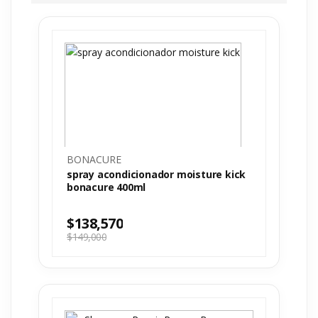
BONACURE
spray acondicionador moisture kick
bonacure 400ml
$
138,570
$
149,000