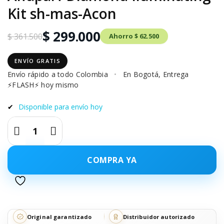
Kit sh-mas-Acon
$ 299.000
$ 361.500
Ahorro $ 62.500
ENVÍO GRATIS
Envío rápido a todo Colombia
•
En Bogotá, Entrega
⚡FLASH⚡ hoy mismo
✔
Disponible para envío hoy
COMPRA YA
Original garantizado
Distribuidor autorizado