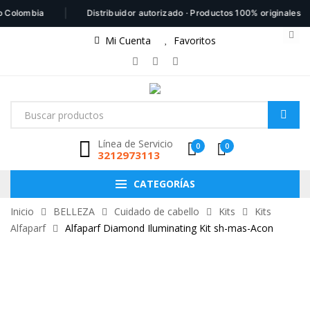
|
|
lombia
Distribuidor autorizado · Productos 100% originales
Mi Cuenta
Favoritos
Línea de Servicio
0
0
3212973113
CATEGORÍAS
Inicio
BELLEZA
Cuidado de cabello
Kits
Kits
Alfaparf
Alfaparf Diamond Iluminating Kit sh-mas-Acon