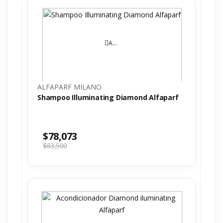
AÑADIR AL CARRITO
ALFAPARF MILANO
Shampoo Illuminating Diamond Alfaparf
$
78,073
$
83,500