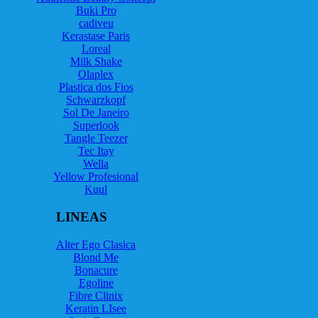
Buki Pro
cadiveu
Kerastase Paris
Loreal
Milk Shake
Olaplex
Plastica dos Fios
Schwarzkopf
Sol De Janeiro
Superlook
Tangle Teezer
Tec Itay
Wella
Yellow Profesional
Kuul
LINEAS
Alter Ego Clasica
Blond Me
Bonacure
Egoline
Fibre Clinix
Keratin LIsee