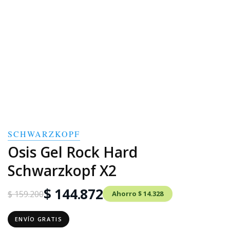
SCHWARZKOPF
Osis Gel Rock Hard
Schwarzkopf X2
$ 144.872
$ 159.200
Ahorro $ 14.328
ENVÍO GRATIS