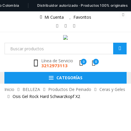
|
|
lombia
Distribuidor autorizado · Productos 100% originales
Mi Cuenta
Favoritos
Línea de Servicio
0
0
3212973113
CATEGORÍAS
Inicio
BELLEZA
Productos De Peinado
Ceras y Geles
Osis Gel Rock Hard Schwarzkopf X2