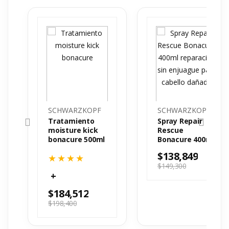
SCHWARZKOPF
SCHWARZKOPF
Tratamiento
Spray Repair
moisture kick
Rescue
bonacure 500ml
Bonacure 400ml
$
138,849
$
149,300
$
184,512
$
198,400