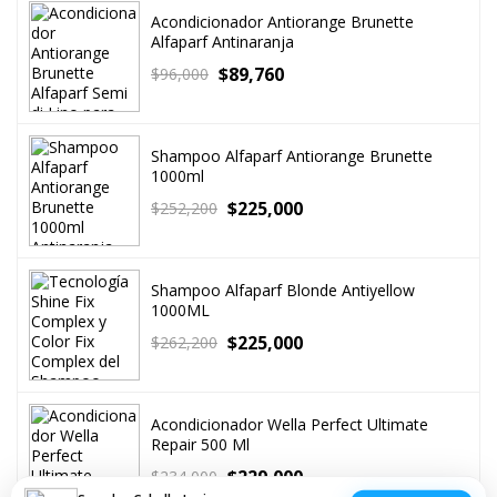
Acondicionador Antiorange Brunette
Alfaparf Antinaranja
$
89,760
$
96,000
Shampoo Alfaparf Antiorange Brunette
1000ml
$
225,000
$
252,200
Shampoo Alfaparf Blonde Antiyellow
1000ML
$
225,000
$
262,200
Acondicionador Wella Perfect Ultimate
Repair 500 Ml
$
229,000
$
234,000