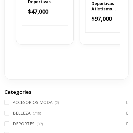
Deportivas
Deportivas
ref14
Atletismo
$
47,000
Ciclismo NRC
$
97,000
Azul
Categories
ACCESORIOS MODA
(2)
BELLEZA
(719)
DEPORTES
(37)