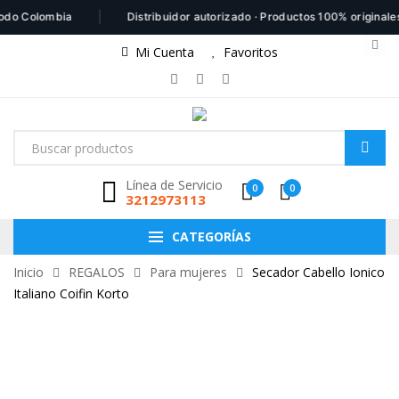
|
o Colombia
Distribuidor autorizado · Productos 100% originales
Mi Cuenta
Favoritos
Línea de Servicio
0
0
3212973113
CATEGORÍAS
Inicio
REGALOS
Para mujeres
Secador Cabello Ionico
Italiano Coifin Korto