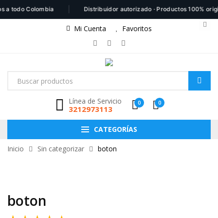
|
 a todo Colombia
Distribuidor autorizado · Productos 100% origin
Mi Cuenta
Favoritos
Línea de Servicio
0
0
3212973113
CATEGORÍAS
Inicio
Sin categorizar
boton
boton