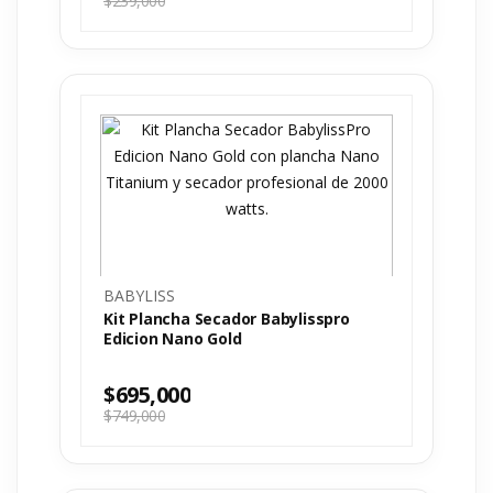
$
239,000
BABYLISS
Kit Plancha Secador Babylisspro
Edicion Nano Gold
$
695,000
$
749,000