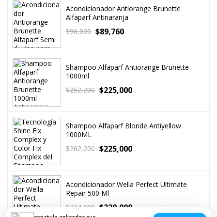
Acondicionador Antiorange Brunette
Alfaparf Antinaranja
$
89,760
$
96,000
Shampoo Alfaparf Antiorange Brunette
1000ml
$
225,000
$
252,200
Shampoo Alfaparf Blonde Antiyellow
1000ML
$
225,000
$
262,200
Acondicionador Wella Perfect Ultimate
Repair 500 Ml
$
229,000
$
234,000
espatula aplicador cuchara mascarilla