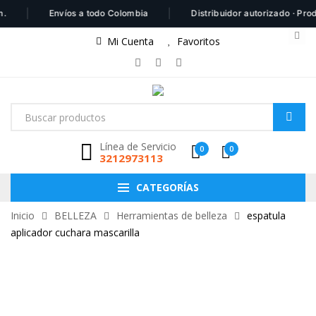
|
|
Envíos a todo Colombia
Distribuidor autorizado · Produc
Mi Cuenta
Favoritos
Línea de Servicio
0
0
3212973113
CATEGORÍAS
Inicio
BELLEZA
Herramientas de belleza
espatula
aplicador cuchara mascarilla