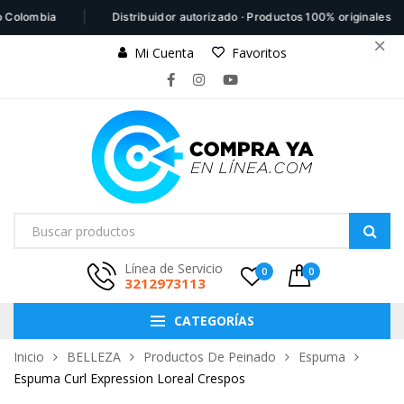
|
|
olombia
Distribuidor autorizado · Productos 100% originales
Mi Cuenta
Favoritos
Línea de Servicio
0
0
3212973113
CATEGORÍAS
Inicio
BELLEZA
Productos De Peinado
Espuma
Espuma Curl Expression Loreal Crespos