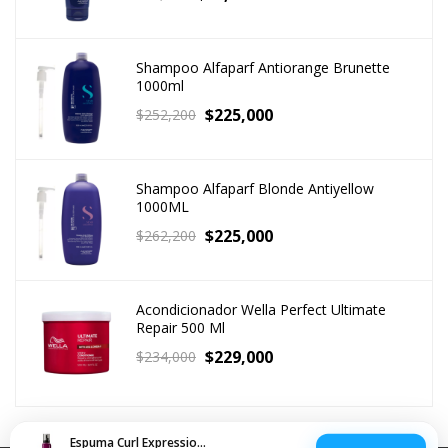
Shampoo Alfaparf Antiorange Brunette
1000ml
$
225,000
$
252,200
Shampoo Alfaparf Blonde Antiyellow
1000ML
$
225,000
$
262,200
Acondicionador Wella Perfect Ultimate
Repair 500 Ml
$
229,000
$
234,000
Espuma Curl Expression Loreal Crespos