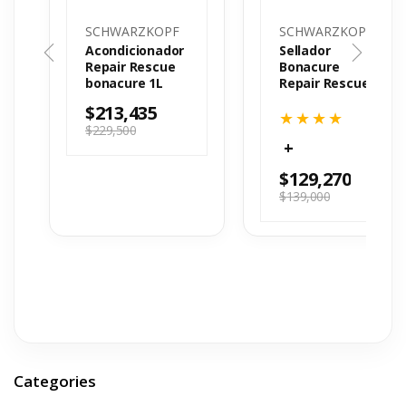
SCHWARZKOPF
SCHWARZKOPF
Acondicionador
Sellador
Repair Rescue
Bonacure
bonacure 1L
Repair Rescue
Puntas Sanas
$
213,435
$
229,500
$
129,270
$
139,000
Categories