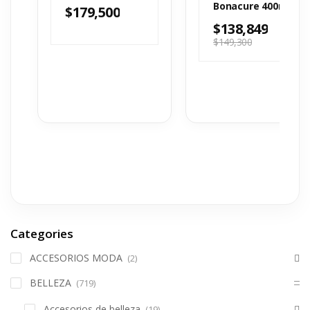
ml
Bonacure 400ml
$
179,500
$
138,849
$
149,300
Categories
ACCESORIOS MODA
(2)
BELLEZA
(719)
Accesorios de belleza
(19)