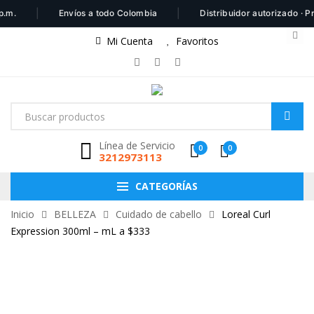
|
|
.
Envíos a todo Colombia
Distribuidor autorizado · Pro
Mi Cuenta
Favoritos
Línea de Servicio
0
0
3212973113
CATEGORÍAS
Inicio
BELLEZA
Cuidado de cabello
Loreal Curl
Expression 300ml – mL a $333