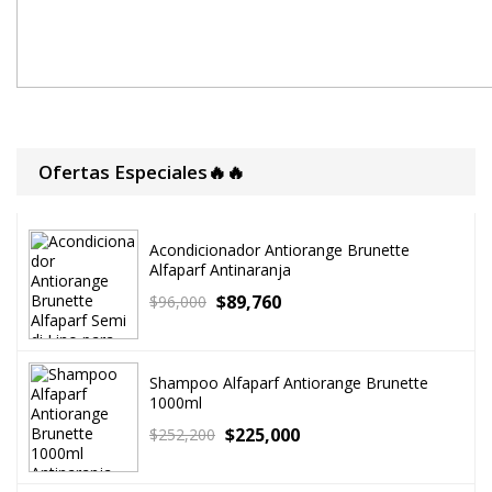
Ofertas Especiales🔥🔥
Acondicionador Antiorange Brunette
Alfaparf Antinaranja
$
89,760
$
96,000
Shampoo Alfaparf Antiorange Brunette
1000ml
$
225,000
$
252,200