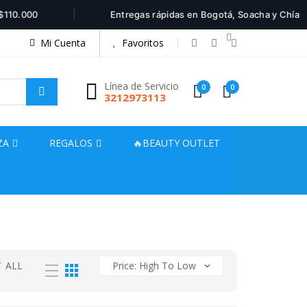
|
10.000
Entregas rápidas en Bogotá, Soacha y Chía
Mi Cuenta
Favoritos
Línea de Servicio
0
0
3212973113
ZA
REGALOS
🔥BEAUTY OUTLET
/
ALL