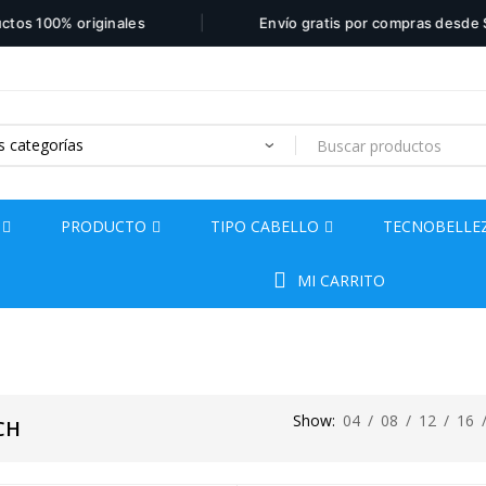
|
os 100% originales
Envío gratis por compras desde $1
PRODUCTO
TIPO CABELLO
TECNOBELLE
MI CARRITO
Show:
04
/
08
/
12
/
16
CH