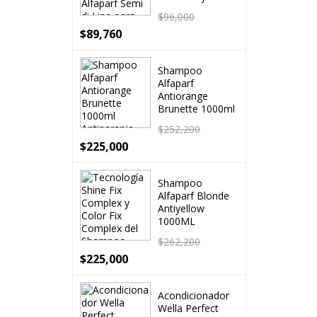
$
96,000
$
89,760
Shampoo
Alfaparf
Antiorange
Brunette 1000ml
$
252,200
$
225,000
Shampoo
Alfaparf Blonde
Antiyellow
1000ML
$
262,200
$
225,000
Acondicionador
Wella Perfect