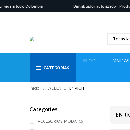
|
íos a todo Colombia
Distribuidor autorizado · Product
INICIO
MARCAS
CATEGORIAS
Inicio
WELLA
ENRICH
Categories
ENRI
ACCESORIOS MODA
(2)