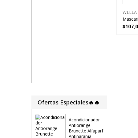
WELLA
Mascaril
$
107,
Ofertas Especiales🔥🔥
Acondicionador
Antiorange
Brunette Alfaparf
Antinaranja